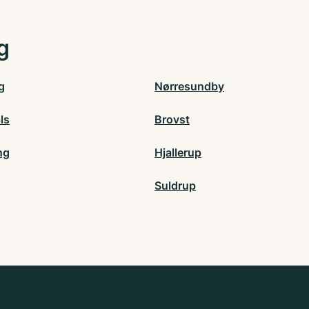
g
g
Nørresundby
ls
Brovst
ng
Hjallerup
Suldrup