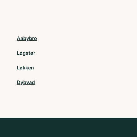
Aabybro
Løgstør
Løkken
Dybvad