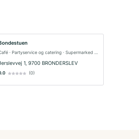
Bondestuen
Café · Partyservice og catering · Supermarked ·
Catering-leverancer · Restaurant · Te
Jerslevvej 1, 9700 BRONDERSLEV
0.0
(0)