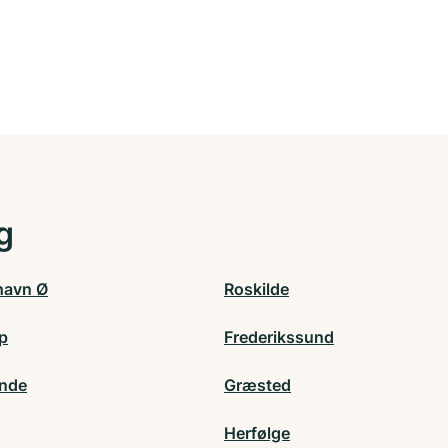
g
havn Ø
Roskilde
up
Frederikssund
unde
Græsted
Herfølge