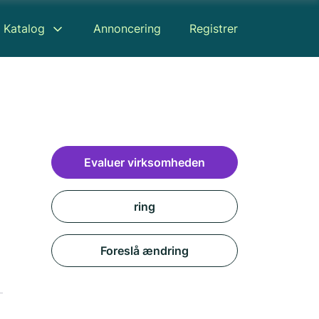
Katalog
Annoncering
Registrer
Evaluer virksomheden
ring
Foreslå ændring