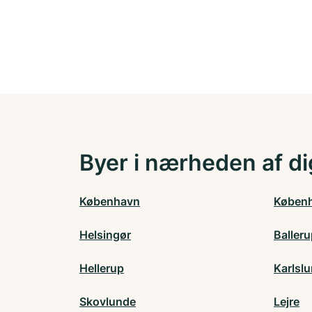
Byer i nærheden af di
København
Køben
Helsingør
Baller
Hellerup
Karlsl
Skovlunde
Lejre