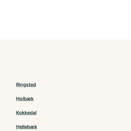
Ringsted
Holbæk
Kokkedal
Hellebæk