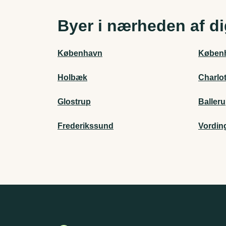
Byer i nærheden af d
København
Køben
Holbæk
Charlo
Glostrup
Baller
Frederikssund
Vordin