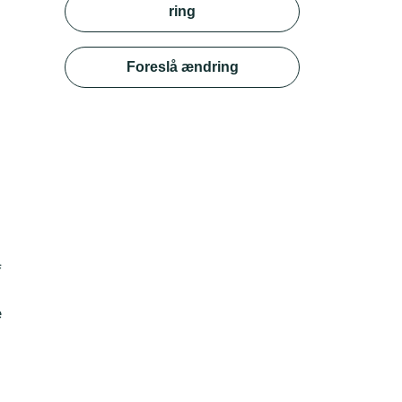
ring
Foreslå ændring
f
e