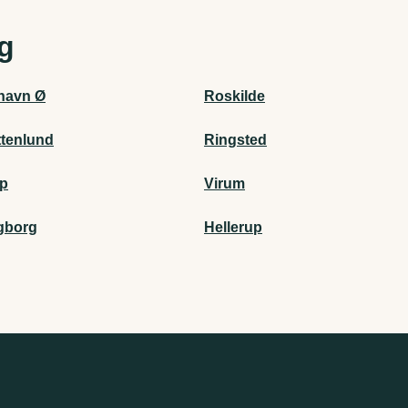
ig
havn Ø
Roskilde
ttenlund
Ringsted
up
Virum
gborg
Hellerup