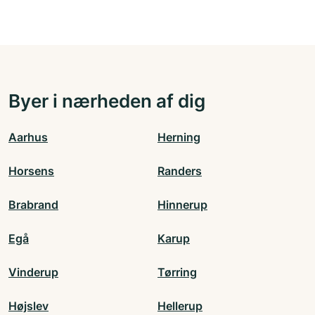
Byer i nærheden af dig
Aarhus
Herning
Horsens
Randers
Brabrand
Hinnerup
Egå
Karup
Vinderup
Tørring
Højslev
Hellerup