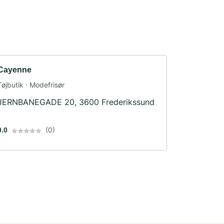
Cayenne
Tøjbutik · Modefrisør
JERNBANEGADE 20, 3600 Frederikssund
(0)
0.0