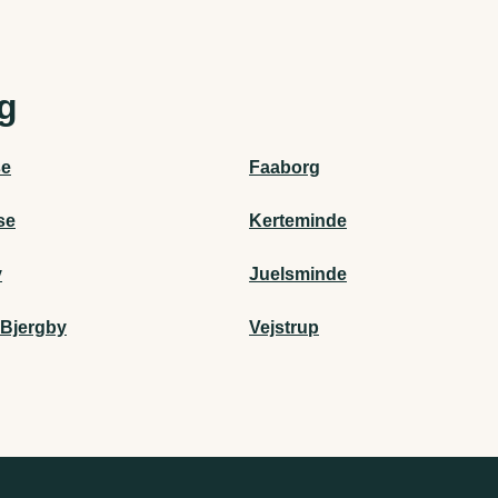
ig
se
Faaborg
se
Kerteminde
v
Juelsminde
Bjergby
Vejstrup