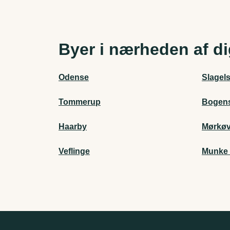
Byer i nærheden af d
Odense
Slagel
Tommerup
Bogen
Haarby
Mørkø
Veflinge
Munke 