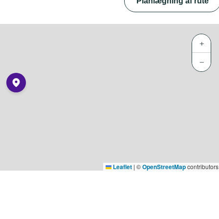
Planlægning af rute
+
−
Leaflet
|
©
OpenStreetMap
contributors