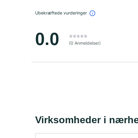
Ubekræftede vurderinger
0.0
(0 Anmeldelser)
Virksomheder i nærh