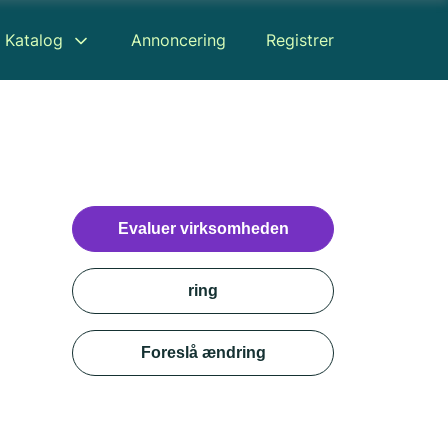
Katalog
Annoncering
Registrer
Evaluer virksomheden
ring
Foreslå ændring