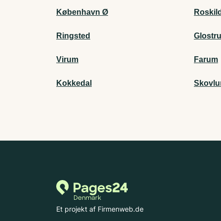
København Ø
Roskil
Ringsted
Glostr
Virum
Farum
Kokkedal
Skovlu
Et projekt af Firmenweb.de