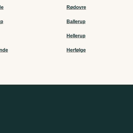
de
Rødovre
up
Ballerup
Hellerup
nde
Herfølge