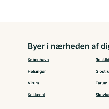
Byer i nærheden af di
København
Roskil
Helsingør
Glostr
Virum
Farum
Kokkedal
Skovlu