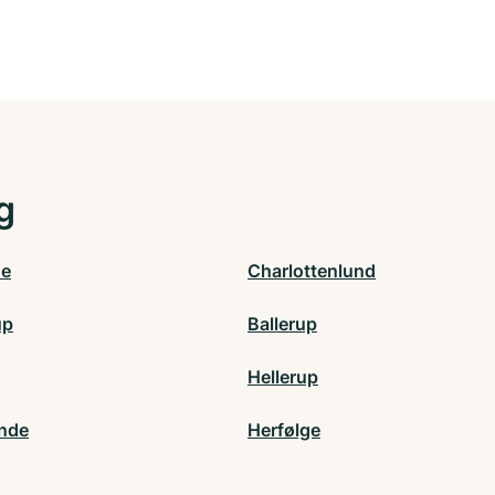
g
de
Charlottenlund
up
Ballerup
Hellerup
nde
Herfølge