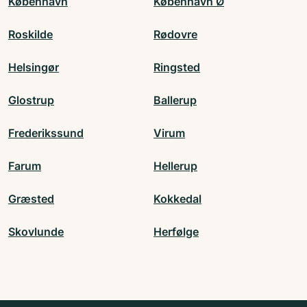
København
København Ø
Roskilde
Rødovre
Helsingør
Ringsted
Glostrup
Ballerup
Frederikssund
Virum
Farum
Hellerup
Græsted
Kokkedal
Skovlunde
Herfølge