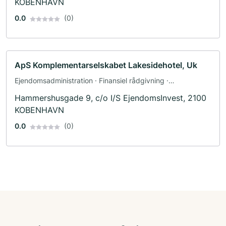
KOBENHAVN
0.0
(0)
ApS Komplementarselskabet Lakesidehotel, Uk
Ejendomsadministration · Finansiel rådgivning ·
Ejendomsmægler · Facility management · Bank ·
Hammershusgade 9, c/o I/S EjendomsInvest, 2100
Forsikringsselskab
KOBENHAVN
0.0
(0)