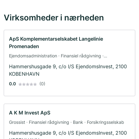
Virksomheder i nærheden
ApS Komplementarselskabet Langelinie
Promenaden
Ejendomsadministration · Finansiel rådgivning ·
Ejendomsmægler · Facility management · Hotel · Catering-
Hammershusgade 9, c/o I/S EjendomsInvest, 2100
leverancer · Bank · Forsikringsselskab
KOBENHAVN
0.0
(0)
A K M Invest ApS
Grossist · Finansiel rådgivning · Bank · Forsikringsselskab
Hammershusgade 9, c/o I/S EjendomsInvest, 2100